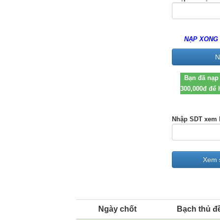
NẠP XONG 
Bạn đã nạp 
300,000đ để 
Nhập SDT xem l
Ngày chốt
Bạch thủ đ